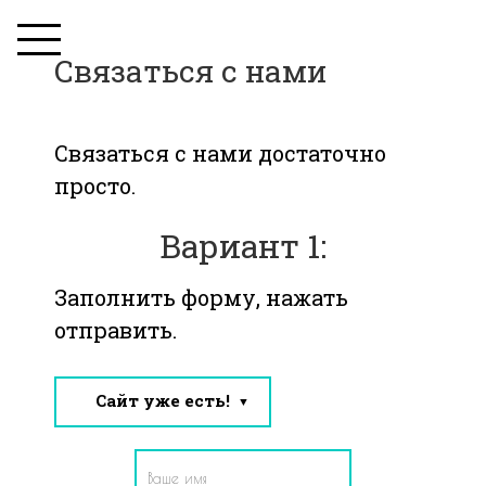
Joomla! Debug Console
Связаться с нами
Session
Profile Information
Memory Usage
Связаться с нами достаточно
Database Queries
просто.
Вариант 1:
Заполнить форму, нажать
отправить.
Сайт уже есть!