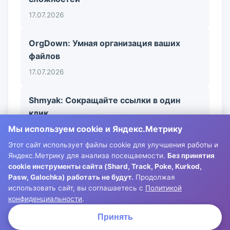
17.07.2026
OrgDown: Умная организация ваших
файлов
17.07.2026
Shmyak: Сокращайте ссылки в один
клик
Мы используем cookie и Яндекс.Метрику
17.07.2026
Этот сайт использует файлы cookie для улучшения работы и
Яндекс.Метрику для анализа посещаемости.
Без принятия
cookie инструменты сайта (Shard, Track, Poke, Kurkod,
Pasw, Galochka) работать не будут.
Продолжая
использовать сайт, вы соглашаетесь с
Политикой
конфиденциальности
.
© 2026 Loolle. Все права защищены. |
Политика конфиденциальности
Принять