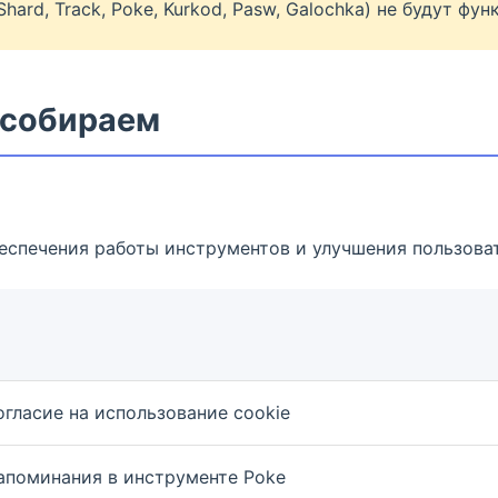
hard, Track, Poke, Kurkod, Pasw, Galochka) не будут ф
 собираем
еспечения работы инструментов и улучшения пользова
огласие на использование cookie
апоминания в инструменте Poke