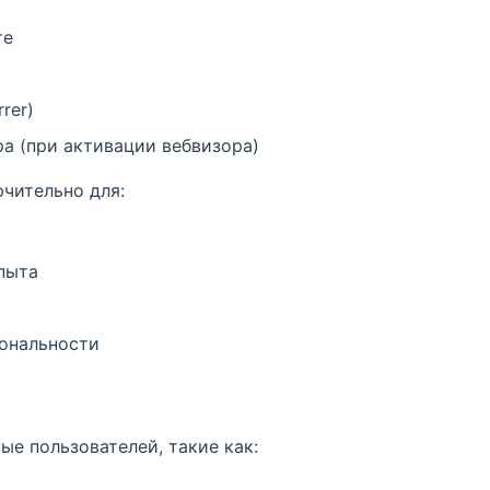
те
rer)
а (при активации вебвизора)
чительно для:
пыта
м
ональности
е пользователей, такие как: