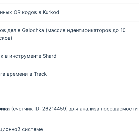
нных QR кодов в Kurkod
ов дел в Galochka (массив идентификаторов до 10
сков)
к в инструменте Shard
га времени в Track
рика
(счетчик ID: 26214459) для анализа посещаемости
ационной системе